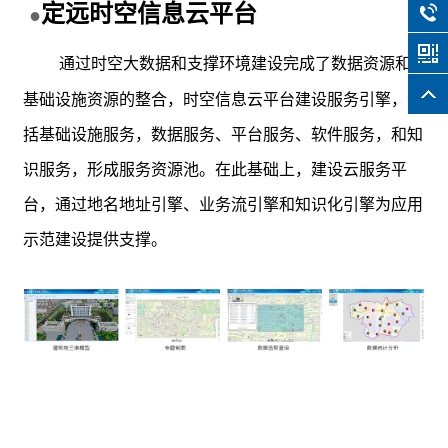
●
定远时空信息云平台
通过时空大数据和支撑环境建设完成了数据资源和
基础设施资源的整合，时空信息云平台建设服务引擎，包
括基础设施服务，数据服务、平台服务、软件服务，和知
识服务，形成服务资源池。在此基础上，建设云服务平
台，通过地名地址引擎、业务流引擎和知识化引擎为应用
示范建设提供支撑。