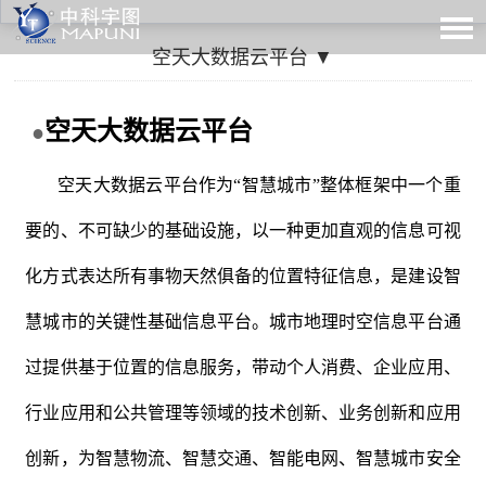
空天大数据云平台 ▼
●
空天大数据云平台
空天大数据云平台作为“智慧城市”整体框架中一个重
要的、不可缺少的基础设施，以一种更加直观的信息可视
化方式表达所有事物天然俱备的位置特征信息，是建设智
慧城市的关键性基础信息平台。城市地理时空信息平台通
过提供基于位置的信息服务，带动个人消费、企业应用、
行业应用和公共管理等领域的技术创新、业务创新和应用
创新，为智慧物流、智慧交通、智能电网、智慧城市安全